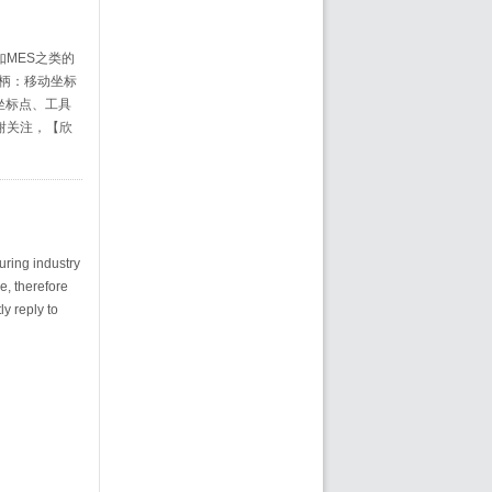
如MES之类的
手柄：移动坐标
坐标点、工具
谢关注，【欣
uring industry
e, therefore
y reply to