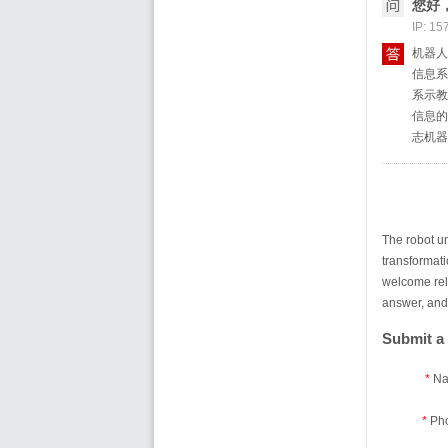
您好
IP: 15
机器人
信息系
系示教
信息的
志机器
The robot un
transformati
welcome rela
answer, and 
Submit a
*
Na
*
Ph