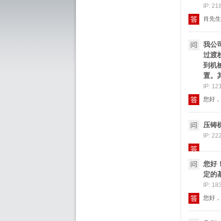
IP: 21
肖先生
我公
过渡
到机
置。
IP: 12
您好，
压铸
IP: 22
您好
定的
IP: 18
您好，