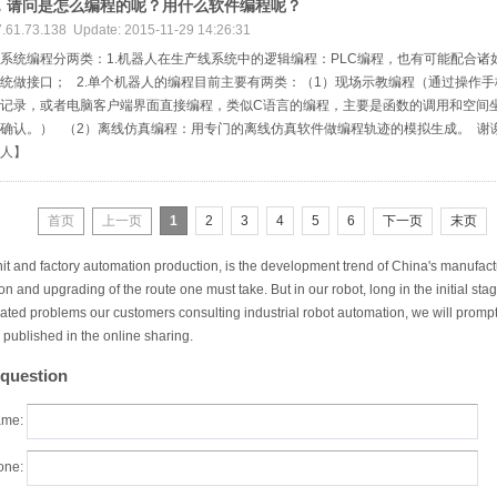
，请问是怎么编程的呢？用什么软件编程呢？
7.61.73.138 Update: 2015-11-29 14:26:31
系统编程分两类：1.机器人在生产线系统中的逻辑编程：PLC编程，也有可能配合诸
统做接口； 2.单个机器人的编程目前主要有两类：（1）现场示教编程（通过操作
记录，或者电脑客户端界面直接编程，类似C语言的编程，主要是函数的调用和空间
确认。） （2）离线仿真编程：用专门的离线仿真软件做编程轨迹的模拟生成。 谢
人】
首页
上一页
1
2
3
4
5
6
下一页
末页
it and factory automation production, is the development trend of China's manufact
on and upgrading of the route one must take. But in our robot, long in the initial stag
ted problems our customers consulting industrial robot automation, we will promptl
published in the online sharing.
 question
me:
one: