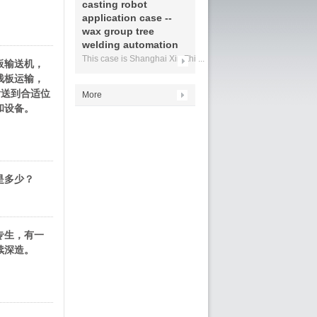
casting robot
application case --
wax group tree
welding automation
This case is Shanghai Xin Zhi ...
板输送机，
栈板运输，
输送到合适位
More
和设备。
是多少？
专生，有一
续深造。