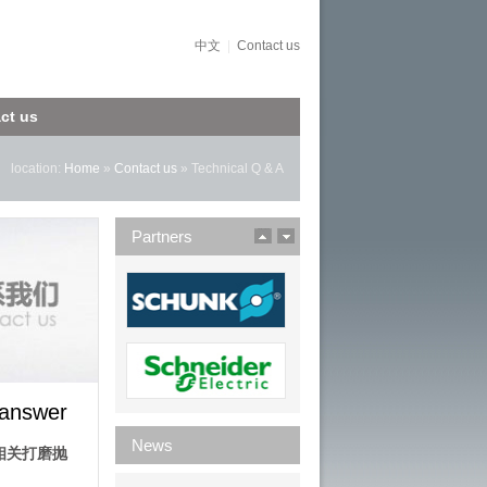
中文
|
Contact us
ct us
location:
Home
»
Contact us
» Technical Q & A
Partners
 answer
News
相关打磨抛