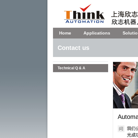
Home
Applications
Soluti
Contact us
Technical Q & A
Automat
我们
光成